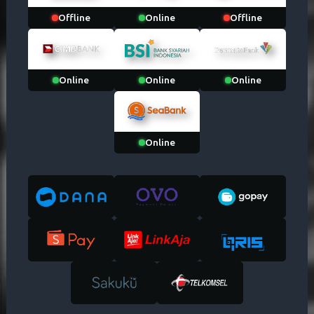
Offline
Online
Offline
Online
Online
Online
Online