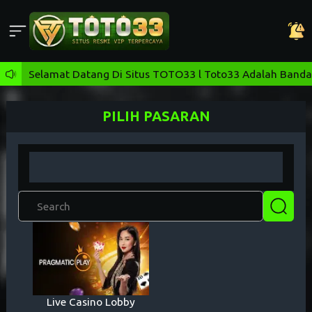
Selamat Datang Di Situs TOTO33 l Toto33 Adalah Bandar 
PILIH PASARAN
Live Casino Lobby