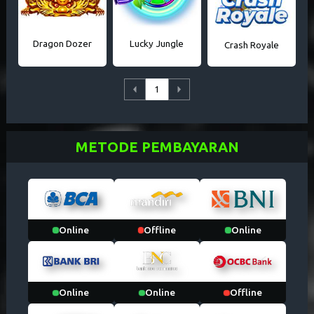
Dragon Dozer
Lucky Jungle
Crash Royale
1
METODE PEMBAYARAN
Online
Offline
Online
Online
Online
Offline