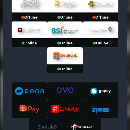
Offline
Online
Offline
Online
Online
Online
Online