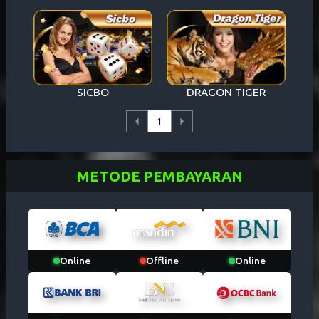
SICBO
DRAGON TIGER
1
METODE PEMBAYARAN
Online
Offline
Online