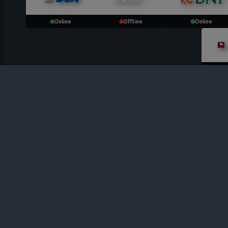
Online
Offline
Online
SPORTS