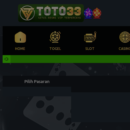
HOME
TOGEL
SLOT
CASIN
Pilih Pasaran