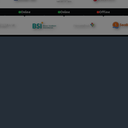
Online
Online
Offline
Online
Online
Online
Onlin
PLATFORM PENYEDIA LAYANAN